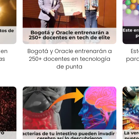
den
Bogotá y Oracle entrenarán a
Est
as
250+ docentes en tecnología
para
de punta