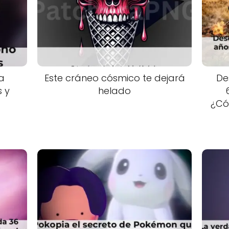
 a
Este cráneo cósmico te dejará
De
s y
helado
¿Có