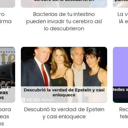
ro
Bacterias de tu intestino
La 
firma
pueden invadir tu cerebro así
IA 
lo descubrieron
 para
Descubrió la verdad de Epstein
Red
neas
y casi enloquece
fel
os