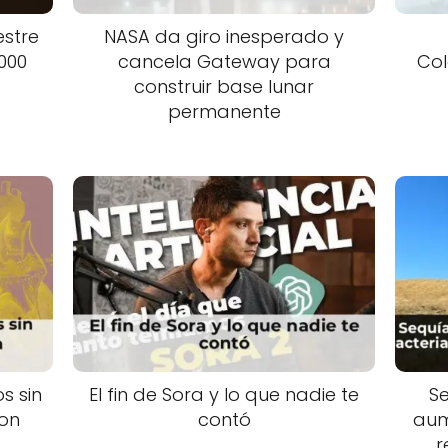
estre
NASA da giro inesperado y
000
cancela Gateway para
Col
construir base lunar
permanente
s sin
El fin de Sora y lo que nadie te
Se
on
contó
aum
r