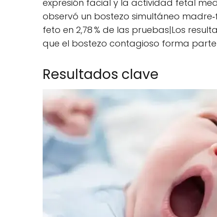
expresión facial y la actividad fetal me
observó un bostezo simultáneo madre‑fet
feto en 2,78 % de las pruebas|Los result
que el bostezo contagioso forma parte
Resultados clave