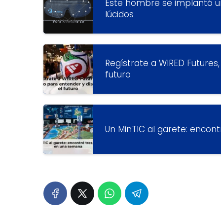
Este hombre se implantó u
lúcidos
Regístrate a WIRED Futures,
futuro
Un MinTIC al garete: encon