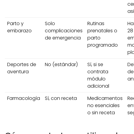
ce
as
Parto y
Solo
Rutinas
Ha
embarazo
complicaciones
prenatales o
28
de emergencia
parto
em
programado
ma
pl
Deportes de
No (estándar)
Sí, si se
De
aventura
contrata
de
módulo
an
adicional
Farmacología
Sí, con receta
Medicamentos
Re
no esenciales
en
o sin receta
se