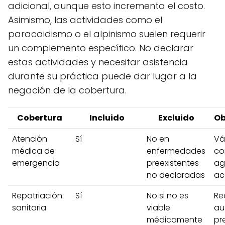
adicional, aunque esto incrementa el costo.
Asimismo, las actividades como el
paracaidismo o el alpinismo suelen requerir
un complemento específico. No declarar
estas actividades y necesitar asistencia
durante su práctica puede dar lugar a la
negación de la cobertura.
Cobertura
Incluido
Excluido
Ob
Atención
Sí
No en
Vá
médica de
enfermedades
co
emergencia
preexistentes
ag
no declaradas
ac
Repatriación
Sí
No si no es
Re
sanitaria
viable
au
médicamente
pr