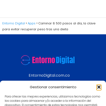
Entorno Digital
Apps
Caminar 8 500 pasos al día, la clave
para evitar recuperar peso tras una dieta
EntornoDigital.com.co
Información real y actualizada de temas
Gestionar consentimiento
modernos
Para ofrecer las mejores experiencias, utilizamos tecnologías como
Aviso legal
las cookies para almacenar y/o acceder a la información del
dispositivo. El consentimiento de estas tecnologías nos permitirá