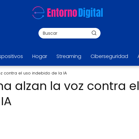
spositivos
Hogar
Streaming
Ciberseguridad
oz contra el uso indebido de la IA
na alzan la voz contra e
 IA