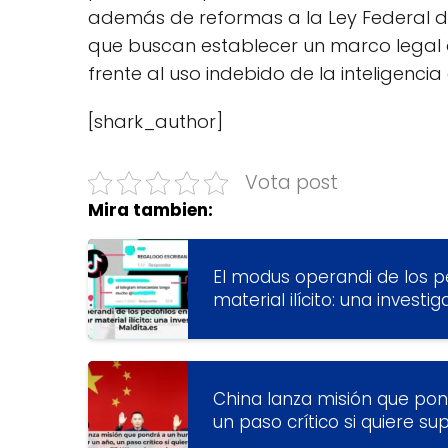
además de reformas a la Ley Federal de
que buscan establecer un marco legal o
frente al uso indebido de la inteligencia ar
[shark_author]
Vota post
Mira tambien:
El modus operandi de los p
material ilícito: una investi
China lanza misión que pon
un paso crítico si quiere su