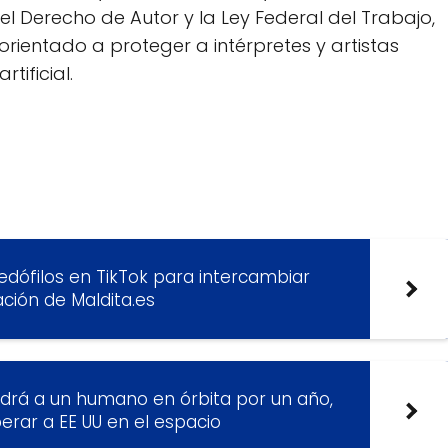
l Derecho de Autor y la Ley Federal del Trabajo,
rientado a proteger a intérpretes y artistas
tificial.
edófilos en TikTok para intercambiar
gación de Maldita.es
drá a un humano en órbita por un año,
perar a EE UU en el espacio