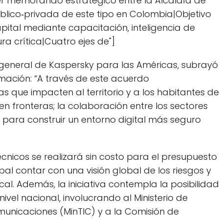
mer memorando estratégico entre la Alcaldía de
blico‑privada de este tipo en Colombia|Objetivo
apital mediante capacitación, inteligencia de
a crítica|Cuatro ejes de"]
or general de Kaspersky para las Américas, subrayó
rmación: “A través de este acuerdo
 que impacten al territorio y a los habitantes de
n fronteras; la colaboración entre los sectores
a para construir un entorno digital más seguro
cnicos se realizará sin costo para el presupuesto
ipal contar con una visión global de los riesgos y
al. Además, la iniciativa contempla la posibilidad
vel nacional, involucrando al Ministerio de
municaciones (MinTIC) y a la Comisión de