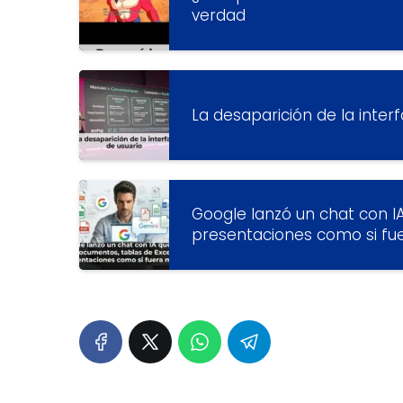
verdad
La desaparición de la interf
Google lanzó un chat con I
presentaciones como si fu