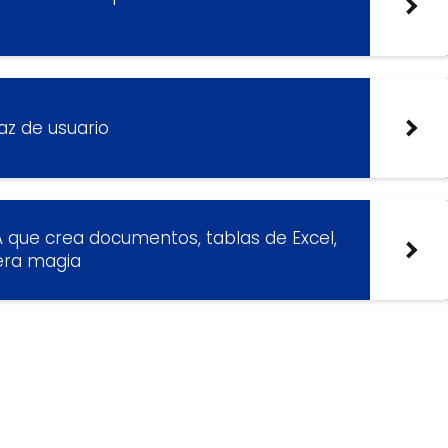
az de usuario
A que crea documentos, tablas de Excel,
era magia