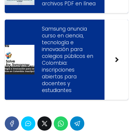
archivos PDF en línea
Samsung anuncia
curso en ciencia,
tecnología e
innovación para
colegios públicos en
Colombia:
inscripciones
abiertas para
docentes y
estudiantes