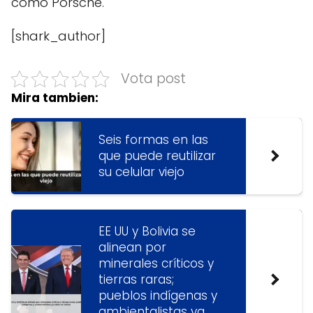
como Porsche.
[shark_author]
Vota post
Mira tambien:
Seis formas en las
que puede reutilizar
su celular viejo
EE UU y Bolivia se
alinean por
minerales críticos y
tierras raras;
pueblos indígenas y
ambientalistas ya