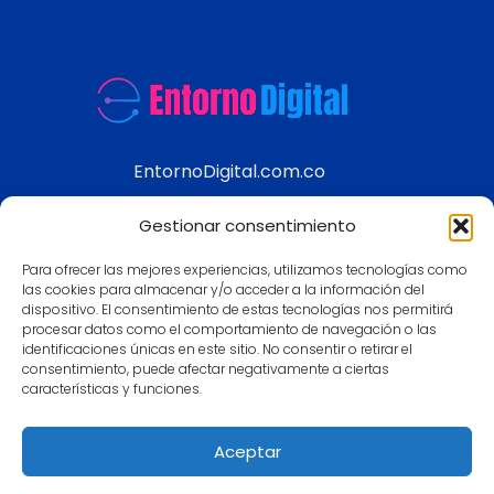
EntornoDigital.com.co
Información real y actualizada de temas
Gestionar consentimiento
modernos
Para ofrecer las mejores experiencias, utilizamos tecnologías como
Aviso legal
las cookies para almacenar y/o acceder a la información del
dispositivo. El consentimiento de estas tecnologías nos permitirá
Política de Privacidad
procesar datos como el comportamiento de navegación o las
Política de Cookies
identificaciones únicas en este sitio. No consentir o retirar el
consentimiento, puede afectar negativamente a ciertas
Contacto
características y funciones.
Mapa
Aceptar