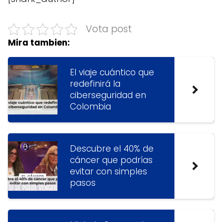
Vota post
Mira tambien:
El viaje cuántico que
redefinirá la
ciberseguridad en
Colombia
Descubre el 40% de
cáncer que podrías
evitar con simples
pasos