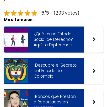
5/5 - (293 votos)
Mira tambien:
¿Qué es un Estado
Social de Derecho?
Aquí te Explicamos
¡Descubre el Secreto
del Escudo de
Colombia!
¡Bancos que Prestan
a Reportados en