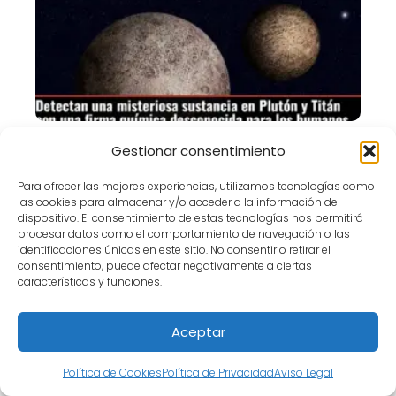
Detectan una misteriosa sustancia en
Gestionar consentimiento
Plutón y Titán con una firma química
desconocida para los humanos
Para ofrecer las mejores experiencias, utilizamos tecnologías como
las cookies para almacenar y/o acceder a la información del
dispositivo. El consentimiento de estas tecnologías nos permitirá
procesar datos como el comportamiento de navegación o las
identificaciones únicas en este sitio. No consentir o retirar el
consentimiento, puede afectar negativamente a ciertas
características y funciones.
Aceptar
Política de Cookies
Política de Privacidad
Aviso Legal
Bentley lanza su primer eléctrico en un