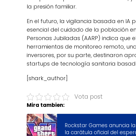
la presión familiar.
En el futuro, la vigilancia basada en I
esencial del cuidado de la población e
Personas Jubiladas (AARP) indica que e
herramientas de monitoreo remoto, una 
inversores, por su parte, destinaron ap
startups de tecnología sanitaria basad
[shark_author]
Vota post
Mira tambien:
Rockstar Games anuncia la 
la carátula oficial del esp