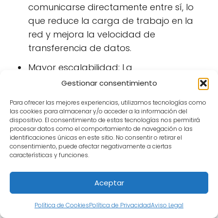
comunicarse directamente entre sí, lo
que reduce la carga de trabajo en la
red y mejora la velocidad de
transferencia de datos.
Mayor escalabilidad: La
descentralización y la autonomía de los
Gestionar consentimiento
nodos permiten que la red crezca de
Para ofrecer las mejores experiencias, utilizamos tecnologías como
manera más fácil y eficiente, sin
las cookies para almacenar y/o acceder a la información del
dispositivo. El consentimiento de estas tecnologías nos permitirá
necesidad de un servidor central que
procesar datos como el comportamiento de navegación o las
controle la comunicación.
identificaciones únicas en este sitio. No consentir o retirar el
consentimiento, puede afectar negativamente a ciertas
Mayor seguridad: La descentralización y
características y funciones.
la autonomía de los nodos también
proporcionan una mayor seguridad, ya
Aceptar
que no hay un único punto de fallo en la
Política de Cookies
Política de Privacidad
Aviso Legal
red que pueda ser vulnerado por un