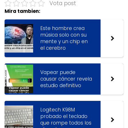
Vota post
Mira tambien:
Este hombre crea
música solo con su
mente y un chip en
el cerebro
Vapear puede
causar cáncer revela
estudio definitivo
Logitech K98M
probado el teclado
que rompe todos los