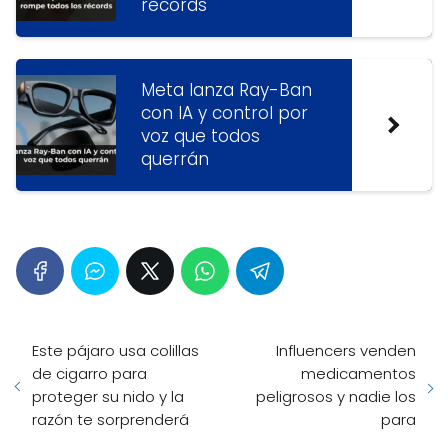
récords
Meta lanza Ray-Ban
con IA y control por
voz que todos
querrán
Este pájaro usa colillas
Influencers venden
de cigarro para
medicamentos
proteger su nido y la
peligrosos y nadie los
razón te sorprenderá
para