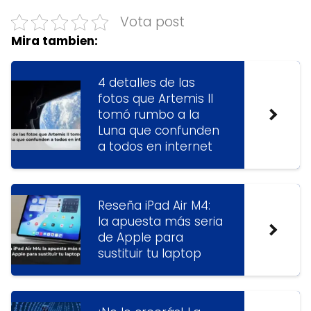
Vota post
Mira tambien:
4 detalles de las
fotos que Artemis II
tomó rumbo a la
Luna que confunden
a todos en internet
Reseña iPad Air M4:
la apuesta más seria
de Apple para
sustituir tu laptop