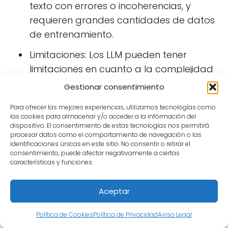
texto con errores o incoherencias, y
requieren grandes cantidades de datos
de entrenamiento.
Limitaciones: Los LLM pueden tener
limitaciones en cuanto a la complejidad
y la precisión del texto generado.
Gestionar consentimiento
Para ofrecer las mejores experiencias, utilizamos tecnologías como
¿Cómo se pueden utilizar los
las cookies para almacenar y/o acceder a la información del
dispositivo. El consentimiento de estas tecnologías nos permitirá
grandes modelos de
procesar datos como el comportamiento de navegación o las
identificaciones únicas en este sitio. No consentir o retirar el
lenguaje LLM en la educación
consentimiento, puede afectar negativamente a ciertas
características y funciones.
superior?
Aceptar
Política de Cookies
Política de Privacidad
Aviso Legal
Los grandes modelos de lenguaje LLM