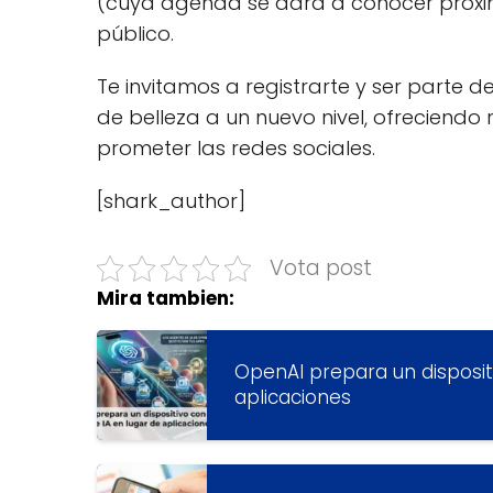
(cuya agenda se dará a conocer próxim
público.
Te invitamos a registrarte y ser parte d
de belleza a un nuevo nivel, ofreciendo
prometer las redes sociales.
[shark_author]
Vota post
Mira tambien:
OpenAI prepara un disposit
aplicaciones