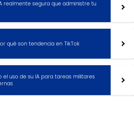
IA realmente segura que administre tu
or qué son tendencia en TikTok
 el uso de su IA para tareas militares
ernas