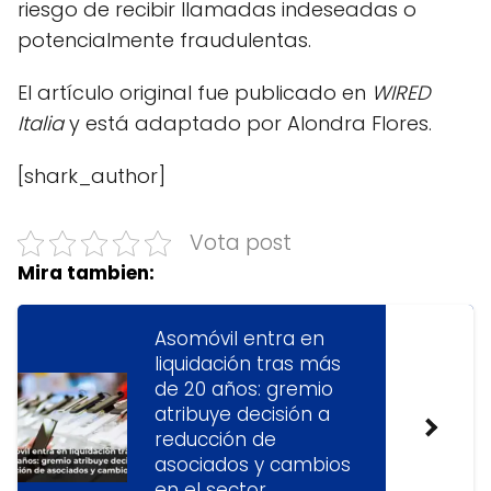
riesgo de recibir llamadas indeseadas o
potencialmente fraudulentas.
El artículo original fue publicado en
WIRED
Italia
y está adaptado por Alondra Flores.
[shark_author]
Vota post
Mira tambien:
Asomóvil entra en
liquidación tras más
de 20 años: gremio
atribuye decisión a
reducción de
asociados y cambios
en el sector