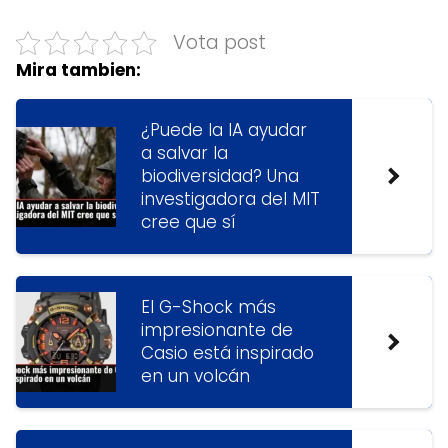
Vota post
Mira tambien:
¿Puede la IA ayudar
a salvar la
biodiversidad? Una
investigadora del MIT
cree que sí
El G-Shock más
impresionante de
Casio está inspirado
en un volcán