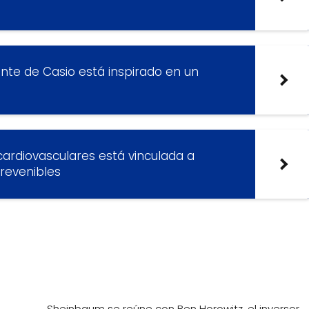
te de Casio está inspirado en un
cardiovasculares está vinculada a
prevenibles
Sheinbaum se reúne con Ben Horowitz, el inversor