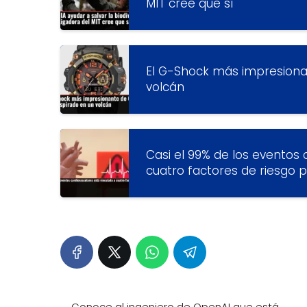
MIT cree que sí
El G-Shock más impresionan
volcán
Casi el 99% de los eventos 
cuatro factores de riesgo 
Conoce al ingeniero de OpenAI que está