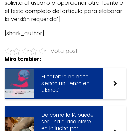
solicita al usuario proporcionar otra fuente o
el texto completo del artículo para elaborar
la versión requerida"]
[shark_author]
Vota post
Mira tambien:
El cerebro no nace
siendo un 'lienzo en
blanco'
De cómo la IA puede
ser una aliada clave
en la lucha por