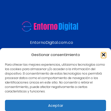
EntornoDigital.com.co
Información real y actualizada de temas
Gestionar consentimiento
modernos
Para ofrecer las mejores experiencias, utilizamos tecnologías como
Aviso legal
las cookies para almacenar y/o acceder a la información del
dispositivo. El consentimiento de estas tecnologías nos permitirá
Política de Privacidad
procesar datos como el comportamiento de navegación o las
Política de Cookies
identificaciones únicas en este sitio. No consentir o retirar el
consentimiento, puede afectar negativamente a ciertas
Contacto
características y funciones.
Mapa
Aceptar