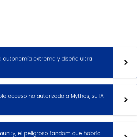
a autonomía extrema y diseño ultra
ble acceso no autorizado a Mythos, su IA
unity, el peligroso fandom que habría