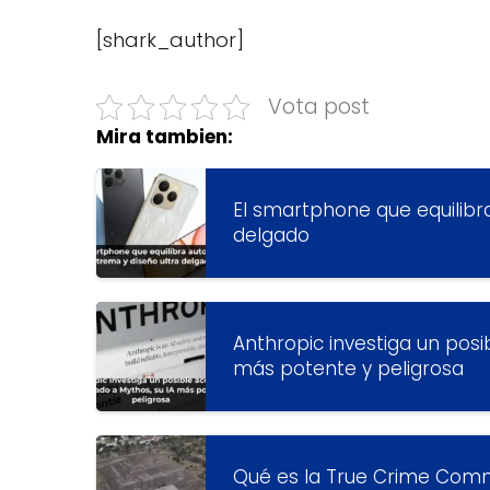
[shark_author]
Vota post
Mira tambien:
El smartphone que equilibr
delgado
Anthropic investiga un posi
más potente y peligrosa
Qué es la True Crime Comm