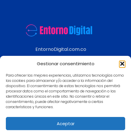
EntornoDigital.com.co
Información real y actualizada de temas
Gestionar consentimiento
modernos
Para ofrecer las mejores experiencias, utilizamos tecnologías como
Aviso legal
las cookies para almacenar y/o acceder a la información del
dispositivo. El consentimiento de estas tecnologías nos permitirá
Política de Privacidad
procesar datos como el comportamiento de navegación o las
Política de Cookies
identificaciones únicas en este sitio. No consentir o retirar el
consentimiento, puede afectar negativamente a ciertas
Contacto
características y funciones.
Mapa
Aceptar