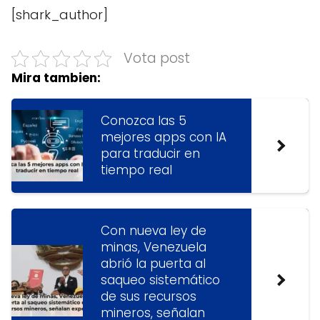
[shark_author]
Vota post
Mira tambien:
Conozca las 5
mejores apps con IA
para traducir en
tiempo real
Con nueva ley de
minas, Venezuela
abrió la puerta al
saqueo sistemático
de sus recursos
mineros, señalan