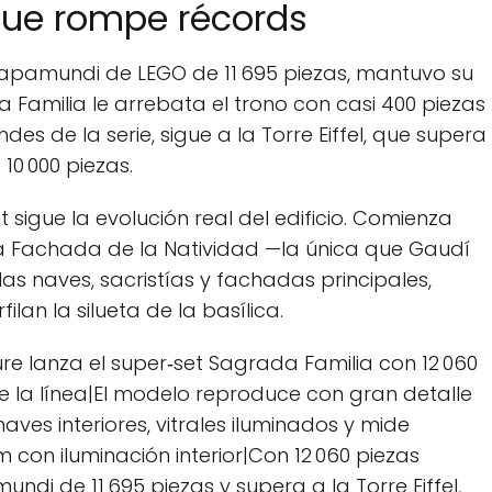
que rompe récords
el mapamundi de LEGO de 11 695 piezas, mantuvo su
 Familia le arrebata el trono con casi 400 piezas
es de la serie, sigue a la Torre Eiffel, que supera
10 000 piezas.
 sigue la evolución real del edificio. Comienza
 la Fachada de la Natividad —la única que Gaudí
as naves, sacristías y fachadas principales,
ilan la silueta de la basílica.
ure lanza el super‑set Sagrada Familia con 12 060
de la línea|El modelo reproduce con gran detalle
naves interiores, vitrales iluminados y mide
con iluminación interior|Con 12 060 piezas
ndi de 11 695 piezas y supera a la Torre Eiffel,