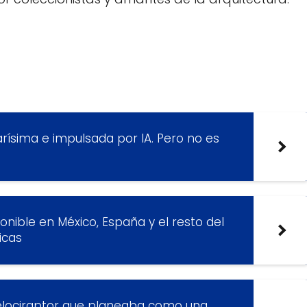
rísima e impulsada por IA. Pero no es
onible en México, España y el resto del
icas
velociraptor que planeaba como una