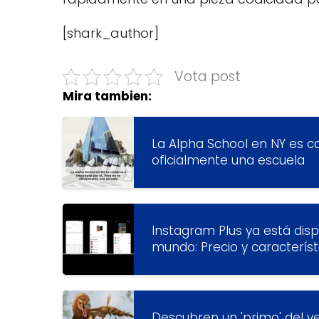
[shark_author]
Vota post
Mira tambien:
La Alpha School en NY es ca
oficialmente una escuela
Instagram Plus ya está disp
mundo: Precio y característ
Descubren un 'primo' del 