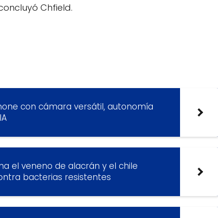
oncluyó Chfield.
hone con cámara versátil, autonomía
IA
a el veneno de alacrán y el chile
ontra bacterias resistentes