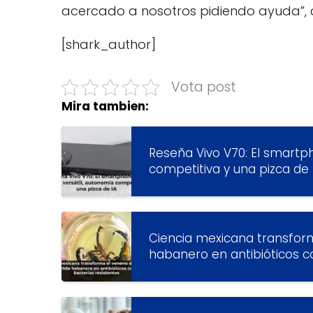
acercado a nosotros pidiendo ayuda”, c
[shark_author]
Vota post
Mira tambien:
Reseña Vivo V70: El smartp
competitiva y una pizca de 
Ciencia mexicana transform
habanero en antibióticos c