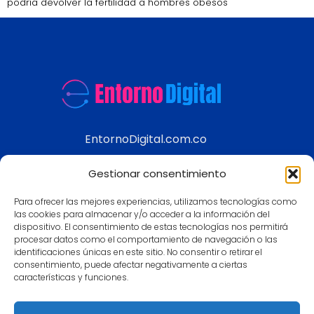
podría devolver la fertilidad a hombres obesos
EntornoDigital.com.co
Información real y actualizada de temas
Gestionar consentimiento
modernos
Para ofrecer las mejores experiencias, utilizamos tecnologías como
Aviso legal
las cookies para almacenar y/o acceder a la información del
dispositivo. El consentimiento de estas tecnologías nos permitirá
Política de Privacidad
procesar datos como el comportamiento de navegación o las
Política de Cookies
identificaciones únicas en este sitio. No consentir o retirar el
consentimiento, puede afectar negativamente a ciertas
Contacto
características y funciones.
Mapa