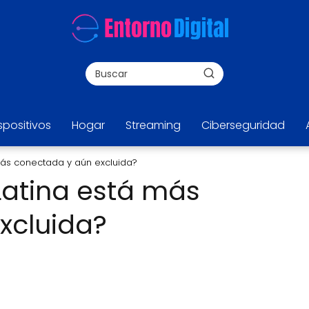
spositivos
Hogar
Streaming
Ciberseguridad
más conectada y aún excluida?
Latina está más
xcluida?