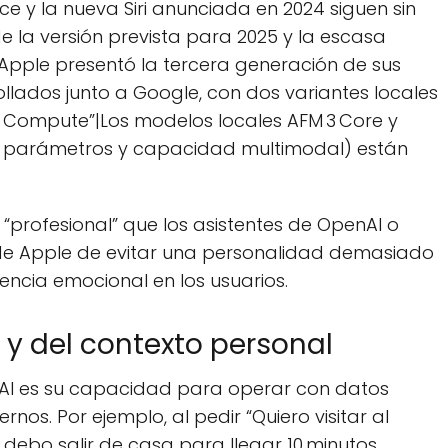
nce y la nueva Siri anunciada en 2024 siguen sin
e la versión prevista para 2025 y la escasa
ple presentó la tercera generación de sus
llados junto a Google, con dos variantes locales
ud Compute”|Los modelos locales AFM 3 Core y
de parámetros y capacidad multimodal) están
ás “profesional” que los asistentes de OpenAI o
 de Apple de evitar una personalidad demasiado
cia emocional en los usuarios.
 y del contexto personal
ri AI es su capacidad para operar con datos
rnos. Por ejemplo, al pedir “Quiero visitar al
debo salir de casa para llegar 10 minutos