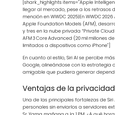
[shark_highlights items="Apple Intellige
llegar al mercado, pese a los retrasos d
mención en WWDC 2025|En WWDC 2026 Ap
Apple Foundation Models (AFM), desarro
y tres en la nube privada “Private Clo
AFM 3 Core Advanced (20 mil millones 
limitados a dispositivos como iPhone"]
En cuanto al estilo, Siri AI se percibe m
Google, alineándose con la estrategia
amigable que pudiera generar dependen
Ventajas de la privacidad
Una de las principales fortalezas de Si
personales sin enviarlos a servidores exte
Sr. Yama mañana a la 1 PM. ¿A qué hora 