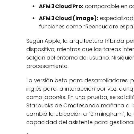
AFM 3 Cloud Pro:
comparable en cal
AFM 3 Cloud (Image):
especializad
funciones como “Reencuadre espac
Según Apple, la arquitectura híbrida pe
dispositivo, mientras que las tareas int
salgan del entorno del usuario. Ni siqui
procesamiento.
La versión beta para desarrolladores, p
inglés para la interacción por voz, au
como japonés. En una prueba, se solici
Starbucks de Omotesando mañana a la 1
cambió la ubicación a “Birmingham”, la
capacidad del asistente para gestionar