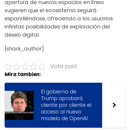
apertura de nuevos espacios en línea
sugieren que el ecosistema seguirá
expandiéndose, ofreciendo a los usuarios
infinitas posibilidades de exploración del
deseo digital.
[shark_author]
Vota post
Mira tambien:
El gobierno de
Trump aprobará
cliente por cliente el
acceso al nuevo
modelo de OpenAI