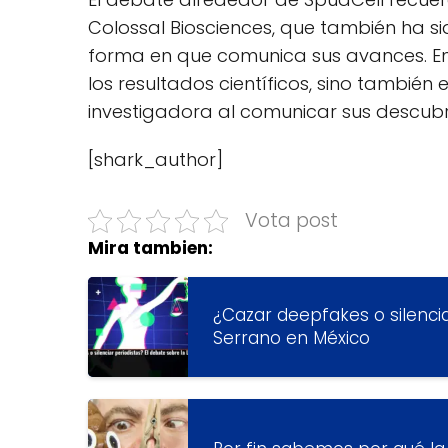
Colossal Biosciences, que también ha sid
forma en que comunica sus avances. En 
los resultados científicos, sino tambié
investigadora al comunicar sus descubri
[shark_author]
Vota post
Mira tambien:
¿Cazar deepfakes o silencia
Serrano en México