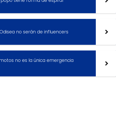
 popó tiene forma de espiral
 Odisea no serán de influencers
emotos no es la única emergencia