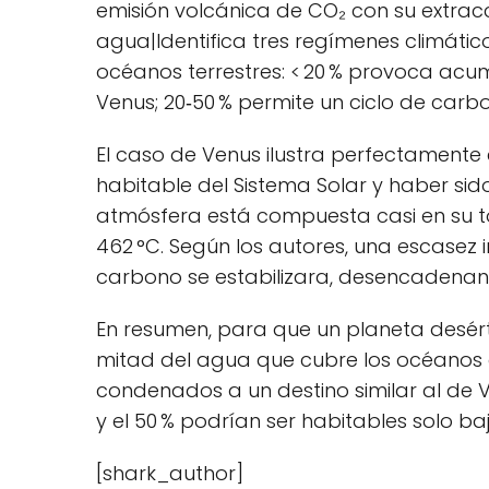
emisión volcánica de CO₂ con su extrac
agua|Identifica tres regímenes climáti
océanos terrestres: < 20 % provoca acu
Venus; 20‑50 % permite un ciclo de carb
El caso de Venus ilustra perfectamente
habitable del Sistema Solar y haber sido
atmósfera está compuesta casi en su to
462 °C. Según los autores, una escasez 
carbono se estabilizara, desencadenand
En resumen, para que un planeta desérti
mitad del agua que cubre los océanos d
condenados a un destino similar al de Ve
y el 50 % podrían ser habitables solo ba
[shark_author]