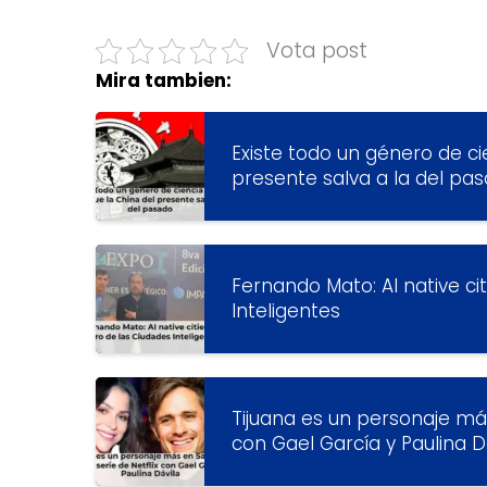
Vota post
Mira tambien:
Existe todo un género de cie
presente salva a la del pa
Fernando Mato: AI native cit
Inteligentes
Tijuana es un personaje más
con Gael García y Paulina D