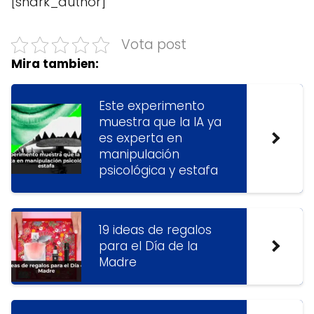
[shark_author]
Vota post
Mira tambien:
Este experimento
muestra que la IA ya
es experta en
manipulación
psicológica y estafa
19 ideas de regalos
para el Día de la
Madre