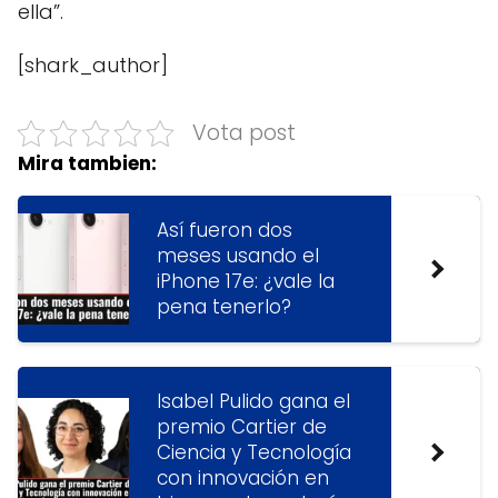
ella”.
[shark_author]
Vota post
Mira tambien:
Así fueron dos
meses usando el
iPhone 17e: ¿vale la
pena tenerlo?
Isabel Pulido gana el
premio Cartier de
Ciencia y Tecnología
con innovación en