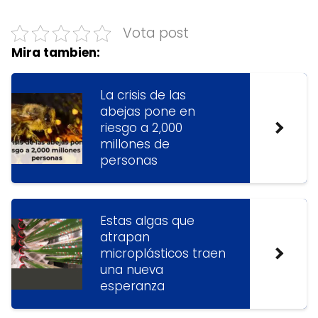
Vota post
Mira tambien:
La crisis de las
abejas pone en
riesgo a 2,000
millones de
personas
Estas algas que
atrapan
microplásticos traen
una nueva
esperanza