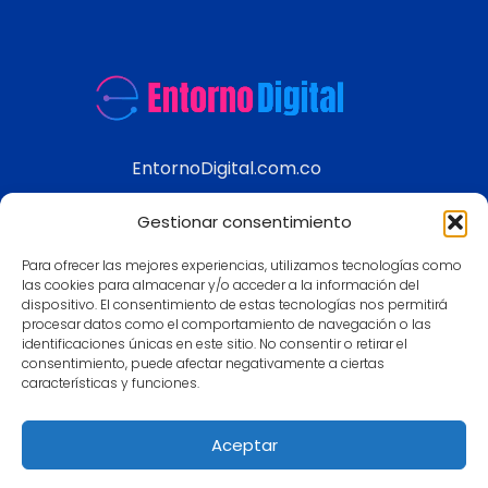
EntornoDigital.com.co
Información real y actualizada de temas
Gestionar consentimiento
modernos
Para ofrecer las mejores experiencias, utilizamos tecnologías como
Aviso legal
las cookies para almacenar y/o acceder a la información del
dispositivo. El consentimiento de estas tecnologías nos permitirá
Política de Privacidad
procesar datos como el comportamiento de navegación o las
Política de Cookies
identificaciones únicas en este sitio. No consentir o retirar el
consentimiento, puede afectar negativamente a ciertas
Contacto
características y funciones.
Mapa
Aceptar