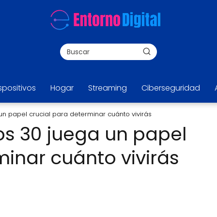
spositivos
Hogar
Streaming
Ciberseguridad
un papel crucial para determinar cuánto vivirás
os 30 juega un papel
minar cuánto vivirás