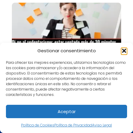
Gestionar consentimiento
Di no al sedentarismo: estar sentado
más de 30 minutos seguidos al día
Para ofrecer las mejores experiencias, utilizamos tecnologías como
podría aumentar el riesgo de cáncer
las cookies para almacenar y/o acceder a la información del
dispositivo. El consentimiento de estas tecnologías nos permitirá
procesar datos como el comportamiento de navegación o las
identificaciones únicas en este sitio. No consentir o retirar el
consentimiento, puede afectar negativamente a ciertas
características y funciones.
Entorno Digital
Apps
La guía WIRED a Guadalajara
Aceptar
Política de Cookies
Política de Privacidad
Aviso Legal